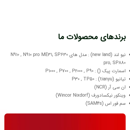
برندهای محصولات ما
نیو لند (new land) : مدل های N910 , N910 pro ME31, SP630
pro, SP880
اسمارت پیک () : P1000 , P700 , P2000 , P90
تیانیو (tianyu) : P30 , TP50
ان سی آر (NCR)
وینکور نیکسادورف (Wincor Nixdorf)
سم فور اس (SAM4s)